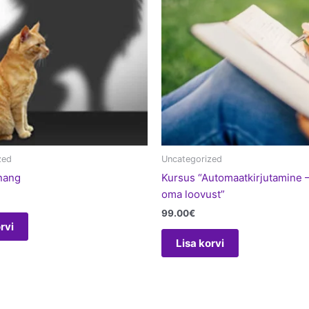
zed
Uncategorized
nang
Kursus “Automaatkirjutamine 
oma loovust”
99.00
€
rvi
Lisa korvi