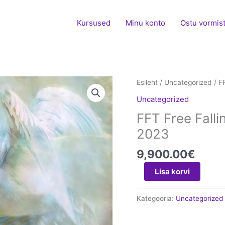
Kursused
Minu konto
Ostu vormis
FFT
Esileht
/
Uncategorized
/ F
Free
Uncategorized
Falling
FFT Free Fall
Technique®
Akadeemia
2023
2023
9,900.00
€
kogus
Lisa korvi
Kategooria:
Uncategorized