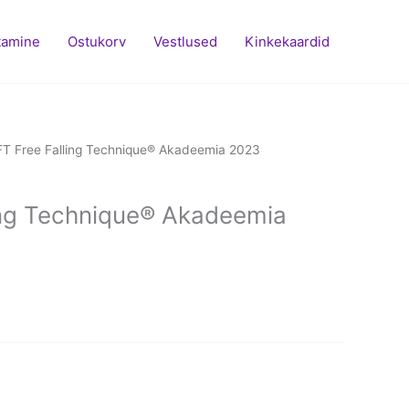
tamine
Ostukorv
Vestlused
Kinkekaardid
FT Free Falling Technique® Akadeemia 2023
ing Technique® Akadeemia