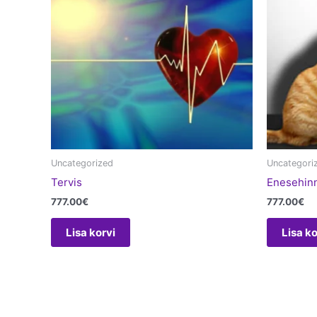
Uncategorized
Uncategori
Tervis
Enesehin
777.00
€
777.00
€
Lisa korvi
Lisa ko