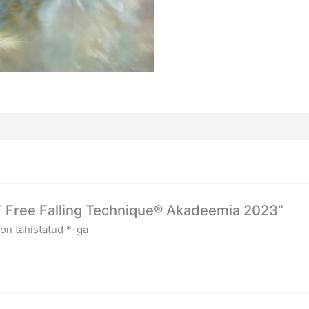
T Free Falling Technique® Akadeemia 2023”
 on tähistatud
*
-ga