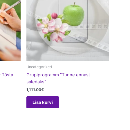
Uncategorized
– Tõsta
Grupiprogramm “Tunne ennast
saledaks”
1,111.00
€
Lisa korvi