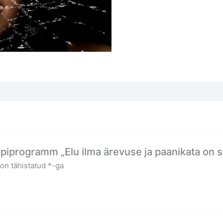
iprogramm „Elu ilma ärevuse ja paanikata on su
 on tähistatud
*
-ga