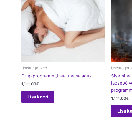
Uncategorized
Uncategori
Grupiprogramm „Hea une saladus“
Sisemine 
lapsepõl
1,111.00
€
program
Lisa korvi
1,111.00
€
Lisa ko