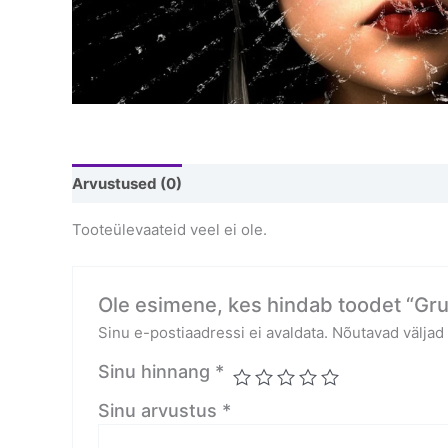
Arvustused (0)
Tooteülevaateid veel ei ole.
Ole esimene, kes hindab toodet “Grup
Sinu e-postiaadressi ei avaldata.
Nõutavad väljad
Sinu hinnang
*
Sinu arvustus
*