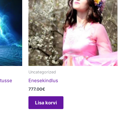
Uncategorized
atusse
Enesekindlus
777.00
€
Lisa korvi