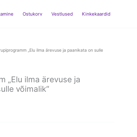
tamine
Ostukorv
Vestlused
Kinkekaardid
rupiprogramm „Elu ilma ärevuse ja paanikata on sulle
 „Elu ilma ärevuse ja
ulle võimalik“