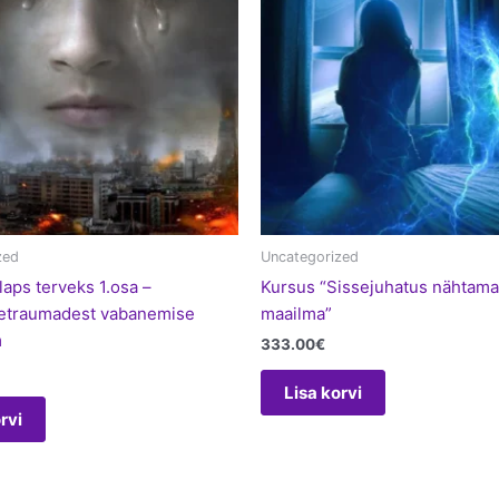
zed
Uncategorized
laps terveks 1.osa –
Kursus “Sissejuhatus nähtam
vetraumadest vabanemise
maailma”
m
333.00
€
Lisa korvi
rvi