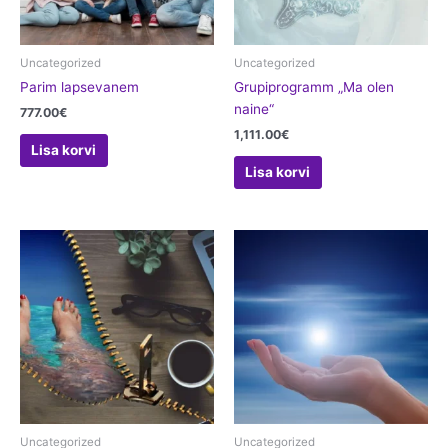
Uncategorized
Uncategorized
Parim lapsevanem
Grupiprogramm „Ma olen
naine“
777.00
€
1,111.00
€
Lisa korvi
Lisa korvi
Uncategorized
Uncategorized