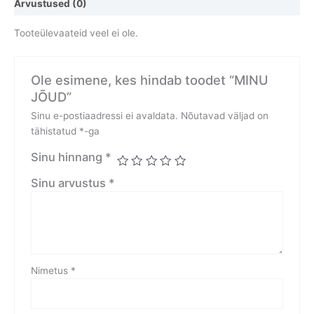
Arvustused (0)
Tooteülevaateid veel ei ole.
Ole esimene, kes hindab toodet “MINU
JÕUD”
Sinu e-postiaadressi ei avaldata.
Nõutavad väljad on
tähistatud
*
-ga
Sinu hinnang
*
Sinu arvustus
*
Nimetus
*