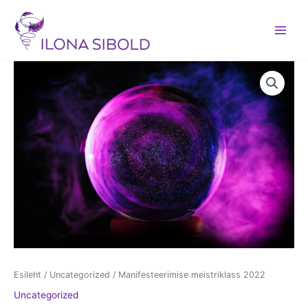
Skip
to
content
Manifesteerimise
meistriklass
2022
kogus
Esileht
/
Uncategorized
/ Manifesteerimise meistriklass 2022
Uncategorized