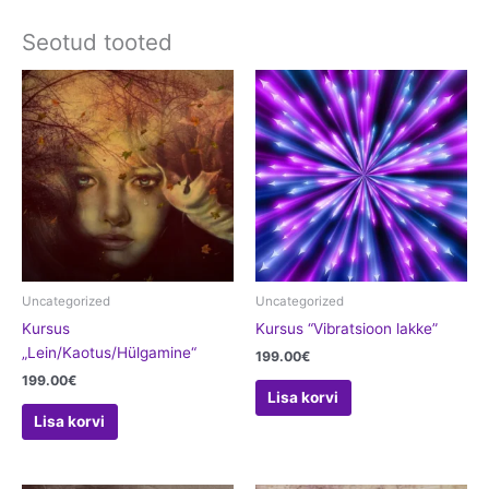
Seotud tooted
Uncategorized
Uncategorized
Kursus
Kursus “Vibratsioon lakke”
„Lein/Kaotus/Hülgamine“
199.00
€
199.00
€
Lisa korvi
Lisa korvi