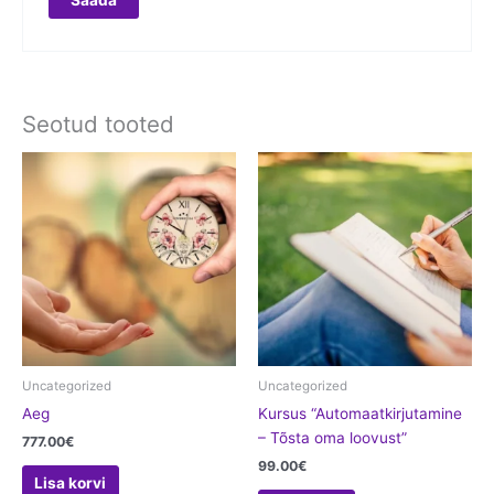
Seotud tooted
Uncategorized
Uncategorized
Aeg
Kursus “Automaatkirjutamine
– Tõsta oma loovust”
777.00
€
99.00
€
Lisa korvi