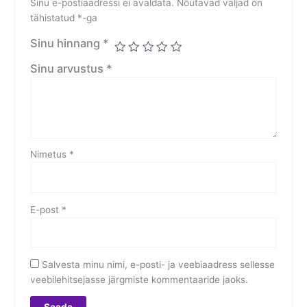
Sinu e-postiaadressi ei avaldata.
Nõutavad väljad on
tähistatud
*
-ga
Sinu hinnang
*
Sinu arvustus
*
Nimetus
*
E-post
*
Salvesta minu nimi, e-posti- ja veebiaadress sellesse
veebilehitsejasse järgmiste kommentaaride jaoks.