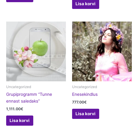
Lisa korvi
Uncategorized
Uncategorized
Grupiprogramm “Tunne
Enesekindlus
ennast saledaks”
777.00
€
1,111.00
€
Lisa korvi
Lisa korvi