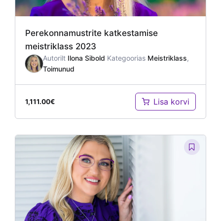
Perekonnamustrite katkestamise
meistriklass 2023
Autorilt
Ilona Sibold
Kategoorias
Meistriklass
,
Toimunud
Lisa korvi
1,111.00
€