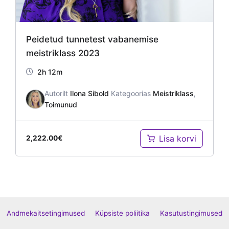
Peidetud tunnetest vabanemise
meistriklass 2023
2h 12m
Autorilt
Ilona Sibold
Kategoorias
Meistriklass
,
Toimunud
Lisa korvi
2,222.00
€
Andmekaitsetingimused
Küpsiste poliitika
Kasutustingimused