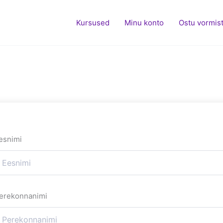
Kursused
Minu konto
Ostu vormis
esnimi
erekonnanimi