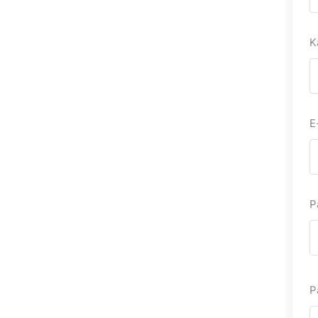
K
E
P
P