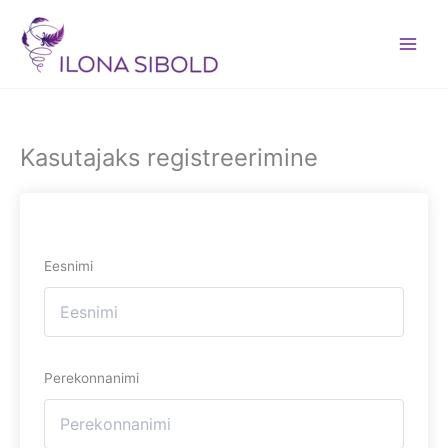
Skip
to
content
Kasutajaks registreerimine
Eesnimi
Perekonnanimi