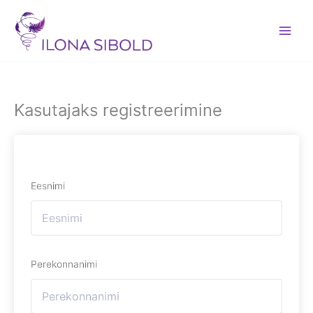
Skip
to
content
Kasutajaks registreerimine
Eesnimi
Perekonnanimi