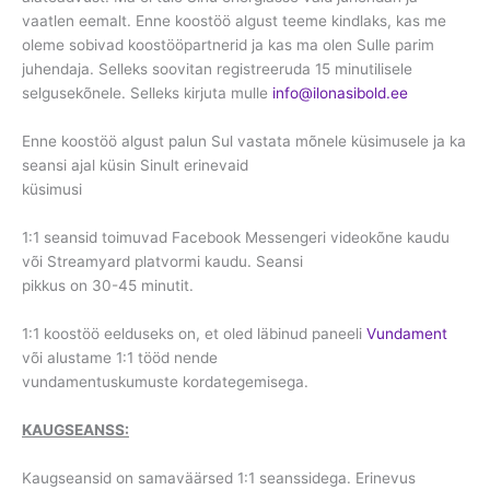
vaatlen eemalt. Enne koostöö algust teeme kindlaks, kas me
oleme sobivad koostööpartnerid ja kas ma olen Sulle parim
juhendaja. Selleks soovitan registreeruda 15 minutilisele
selgusekõnele. Selleks kirjuta mulle
info@ilonasibold.ee
Enne koostöö algust palun Sul vastata mõnele küsimusele ja ka
seansi ajal küsin Sinult erinevaid
küsimusi
1:1 seansid toimuvad Facebook Messengeri videokõne kaudu
või Streamyard platvormi kaudu. Seansi
pikkus on 30-45 minutit.
1:1 koostöö eelduseks on, et oled läbinud paneeli
Vundament
või alustame 1:1 tööd nende
vundamentuskumuste kordategemisega.
KAUGSEANSS:
Kaugseansid on samaväärsed 1:1 seanssidega. Erinevus