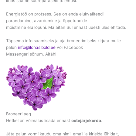
koos saame suurepäraseid tulemusi.
Energiatöö on protsess. See on enda elukvaliteedi
parandamine, avardumine ja õppetundide
mõistmine elu lõpuni. Ma aitan Sul ennast uuesti üles ehitada.
Täpsema info saamiseks ja aja broneerimiseks kirjuta mulle
palun
info@ilonasibold.ee
või Facebook
Messengeri sõnum. Aitäh!
Broneeri aeg
Hetkel on võimalus lisada ennast
ootejärjekorda
.
Jäta palun vormi kaudu oma nimi, email ja kirjelda lühidalt,