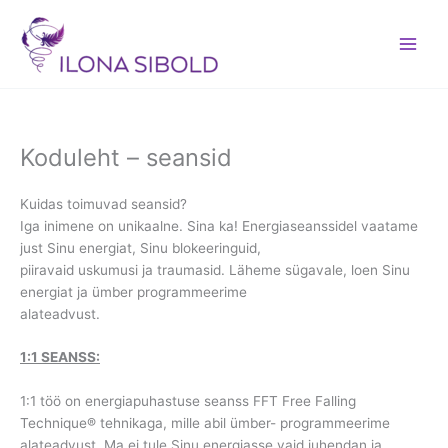
Skip
to
content
Koduleht – seansid
Kuidas toimuvad seansid?
Iga inimene on unikaalne. Sina ka! Energiaseanssidel vaatame
just Sinu energiat, Sinu blokeeringuid,
piiravaid uskumusi ja traumasid. Läheme sügavale, loen Sinu
energiat ja ümber programmeerime
alateadvust.
1:1 SEANSS:
1:1 töö on energiapuhastuse seanss FFT Free Falling
Technique® tehnikaga, mille abil ümber- programmeerime
alateadvust. Ma ei tule Sinu energiasse vaid juhendan ja