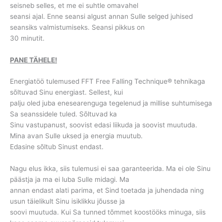
seisneb selles, et me ei suhtle omavahel
seansi ajal. Enne seansi algust annan Sulle selged juhised
seansiks valmistumiseks. Seansi pikkus on
30 minutit.
PANE TÄHELE!
Energiatöö tulemused FFT Free Falling Technique® tehnikaga
sõltuvad Sinu energiast. Sellest, kui
palju oled juba enesearenguga tegelenud ja millise suhtumisega
Sa seanssidele tuled. Sõltuvad ka
Sinu vastupanust, soovist edasi liikuda ja soovist muutuda.
Mina avan Sulle uksed ja energia muutub.
Edasine sõltub Sinust endast.
Nagu elus ikka, siis tulemusi ei saa garanteerida. Ma ei ole Sinu
päästja ja ma ei luba Sulle midagi. Ma
annan endast alati parima, et Sind toetada ja juhendada ning
usun täielikult Sinu isiklikku jõusse ja
soovi muutuda. Kui Sa tunned tõmmet koostööks minuga, siis