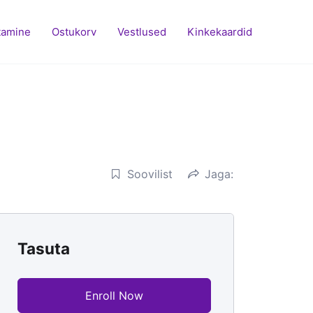
tamine
Ostukorv
Vestlused
Kinkekaardid
Soovilist
Jaga:
Tasuta
Enroll Now