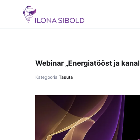
Skip
to
content
Webinar „Energiatööst ja kana
Kategooria
Tasuta