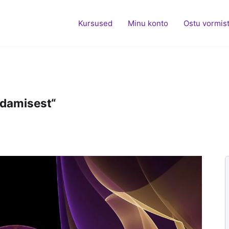
Kursused
Minu konto
Ostu vormis
ldamisest“