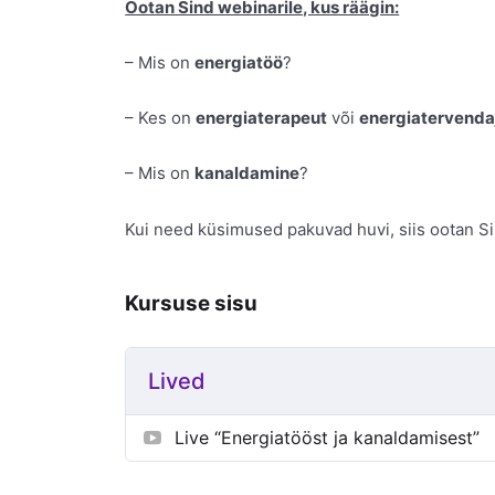
Ootan Sind webinarile, kus räägin:
– Mis on
energiatöö
?
– Kes on
energiaterapeut
või
energiatervenda
– Mis on
kanaldamine
?
Kui need küsimused pakuvad huvi, siis ootan S
Kursuse sisu
Lived
Live “Energiatööst ja kanaldamisest”