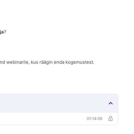
ja
?
ind webinarile, kus räägin enda kogemustest.
01:14:06