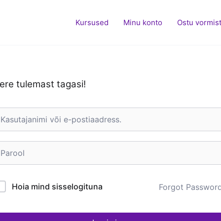
Kursused
Minu konto
Ostu vormis
ere tulemast tagasi!
Hoia mind sisselogituna
Forgot Passwor