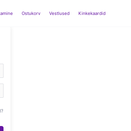
tamine
Ostukorv
Vestlused
Kinkekaardid
d?