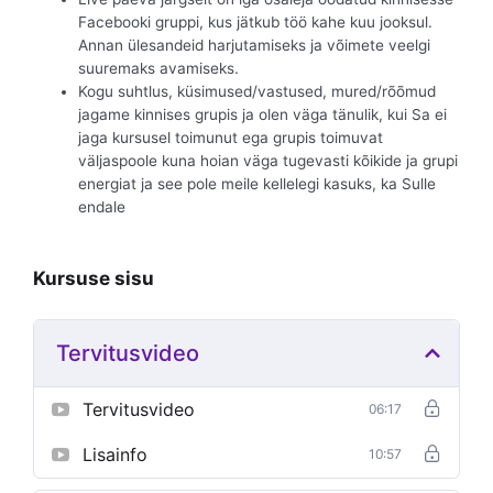
Facebooki gruppi, kus jätkub töö kahe kuu jooksul.
Annan ülesandeid harjutamiseks ja võimete veelgi
suuremaks avamiseks.
Kogu suhtlus, küsimused/vastused, mured/rõõmud
jagame kinnises grupis ja olen väga tänulik, kui Sa ei
jaga kursusel toimunut ega grupis toimuvat
väljaspoole kuna hoian väga tugevasti kõikide ja grupi
energiat ja see pole meile kellelegi kasuks, ka Sulle
endale
Kursuse sisu
Tervitusvideo
Tervitusvideo
06:17
Lisainfo
10:57