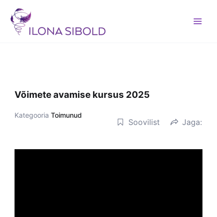
Skip
to
content
Võimete avamise kursus 2025
Kategooria
Toimunud
Soovilist
Jaga: