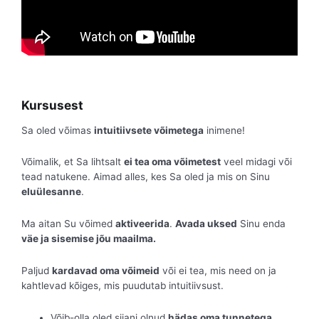
Kursusest
Sa oled võimas
intuitiivsete võimetega
inimene!
Võimalik, et Sa lihtsalt
ei tea oma võimetest
veel midagi või
tead natukene. Aimad alles, kes Sa oled ja mis on Sinu
eluülesanne
.
Ma aitan Su võimed
aktiveerida
.
Avada uksed
Sinu enda
väe ja sisemise jõu maailma.
Paljud
kardavad oma võimeid
või ei tea, mis need on ja
kahtlevad kõiges, mis puudutab intuitiivsust.
Võib-olla oled siiani olnud
hädas oma tunnetega
.