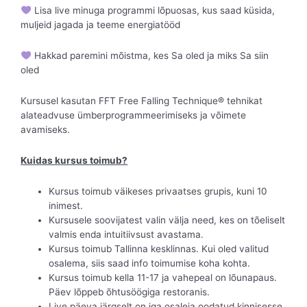
Lisa live minuga programmi lõpuosas, kus saad küsida,
muljeid jagada ja teeme energiatööd
Hakkad paremini mõistma, kes Sa oled ja miks Sa siin
oled
Kursusel kasutan FFT Free Falling Technique® tehnikat
alateadvuse ümberprogrammeerimiseks ja võimete
avamiseks.
Kuidas kursus toimub?
Kursus toimub väikeses privaatses grupis, kuni 10
inimest.
Kursusele soovijatest valin välja need, kes on tõeliselt
valmis enda intuitiivsust avastama.
Kursus toimub Tallinna kesklinnas. Kui oled valitud
osalema, siis saad info toimumise koha kohta.
Kursus toimub kella 11-17 ja vahepeal on lõunapaus.
Päev lõppeb õhtusöögiga restoranis.
Live päeva järgselt on iga osaleja oodatud kinnisesse