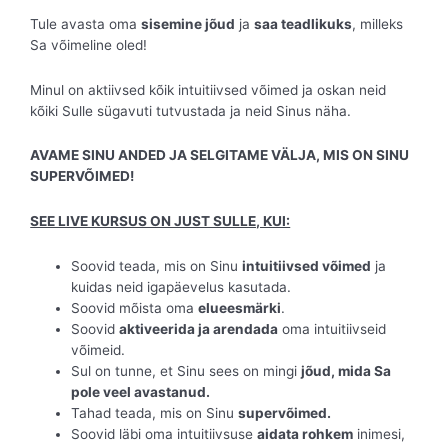
Tule avasta oma
sisemine jõud
ja
saa teadlikuks
, milleks
Sa võimeline oled!
Minul on aktiivsed kõik intuitiivsed võimed ja oskan neid
kõiki Sulle sügavuti tutvustada ja neid Sinus näha.
AVAME SINU ANDED JA SELGITAME VÄLJA, MIS ON SINU
SUPERVÕIMED!
SEE LIVE KURSUS ON JUST SULLE, KUI:
Soovid teada, mis on Sinu
intuitiivsed võimed
ja
kuidas neid igapäevelus kasutada.
Soovid mõista oma
elueesmärki
.
Soovid
aktiveerida ja arendada
oma intuitiivseid
võimeid.
Sul on tunne, et Sinu sees on mingi
jõud, mida Sa
pole veel avastanud.
Tahad teada, mis on Sinu
supervõimed.
Soovid läbi oma intuitiivsuse
aidata rohkem
inimesi,