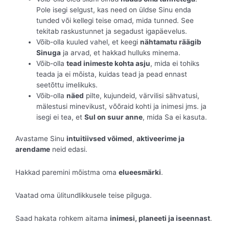
Pole isegi selgust, kas need on üldse Sinu enda
tunded või kellegi teise omad, mida tunned. See
tekitab raskustunnet ja segadust igapäevelus.
Võib-olla kuuled vahel, et keegi
nähtamatu räägib
Sinuga
ja arvad, et hakkad hulluks minema.
Võib-olla
tead inimeste kohta asju
, mida ei tohiks
teada ja ei mõista, kuidas tead ja pead ennast
seetõttu imelikuks.
Võib-olla
näed
pilte, kujundeid, värvilisi sähvatusi,
mälestusi minevikust, võõraid kohti ja inimesi jms. ja
isegi ei tea, et
Sul on suur anne
, mida Sa ei kasuta.
Avastame Sinu
intuitiivsed võimed
,
aktiveerime ja
arendame
neid edasi.
Hakkad paremini mõistma oma
elueesmärki
.
Vaatad oma ülitundlikkusele teise pilguga.
Saad hakata rohkem aitama
inimesi, planeeti ja iseennast
.