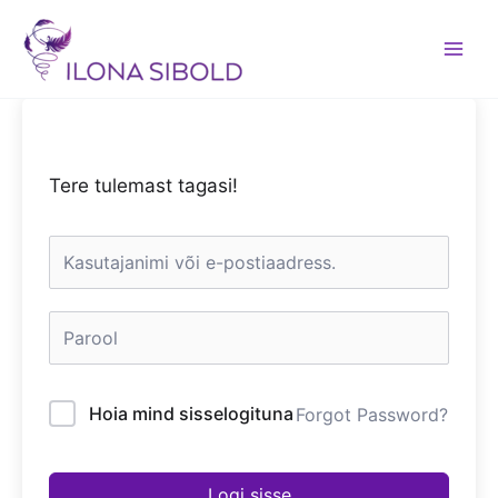
Skip
to
content
Tere tulemast tagasi!
Hoia mind sisselogituna
Forgot Password?
Logi sisse