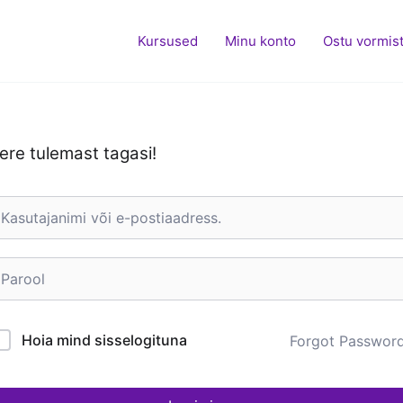
Kursused
Minu konto
Ostu vormis
ere tulemast tagasi!
Hoia mind sisselogituna
Forgot Passwor