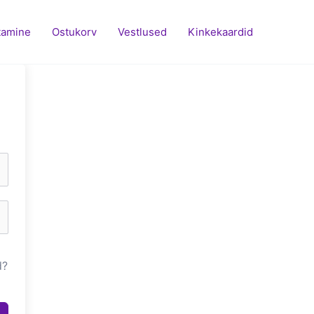
tamine
Ostukorv
Vestlused
Kinkekaardid
d?