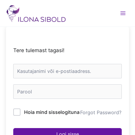
Skip
to
content
Tere tulemast tagasi!
Hoia mind sisselogituna
Forgot Password?
Logi sisse