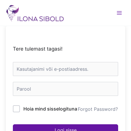
Skip
to
content
Tere tulemast tagasi!
Hoia mind sisselogituna
Forgot Password?
Logi sisse