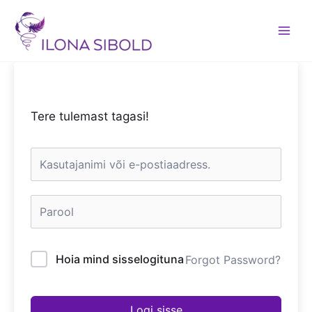
Skip
to
content
Tere tulemast tagasi!
Hoia mind sisselogituna
Forgot Password?
Logi sisse