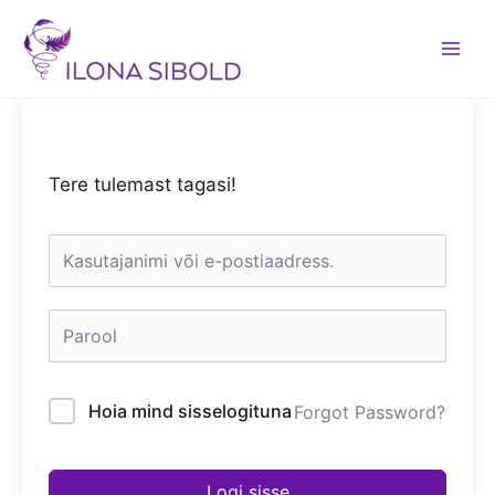
Skip
to
content
Tere tulemast tagasi!
Hoia mind sisselogituna
Forgot Password?
Logi sisse