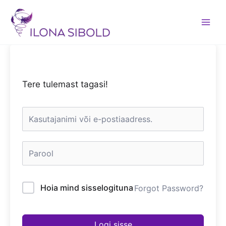
Skip
to
content
Tere tulemast tagasi!
Hoia mind sisselogituna
Forgot Password?
Logi sisse