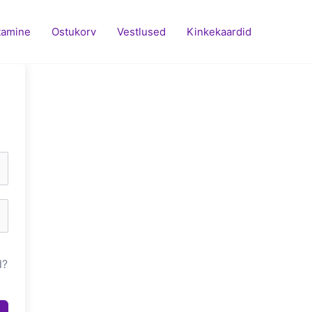
tamine
Ostukorv
Vestlused
Kinkekaardid
d?