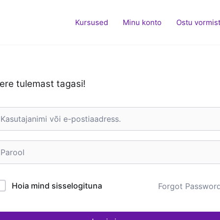
Kursused
Minu konto
Ostu vormis
ere tulemast tagasi!
Hoia mind sisselogituna
Forgot Passwor