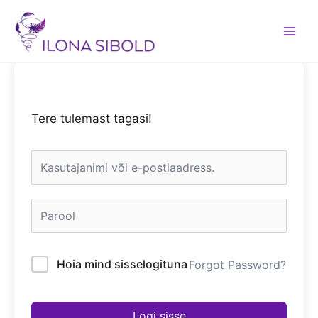
Skip
to
content
Tere tulemast tagasi!
Hoia mind sisselogituna
Forgot Password?
Logi sisse