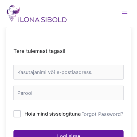
Skip
to
content
Tere tulemast tagasi!
Hoia mind sisselogituna
Forgot Password?
Logi sisse