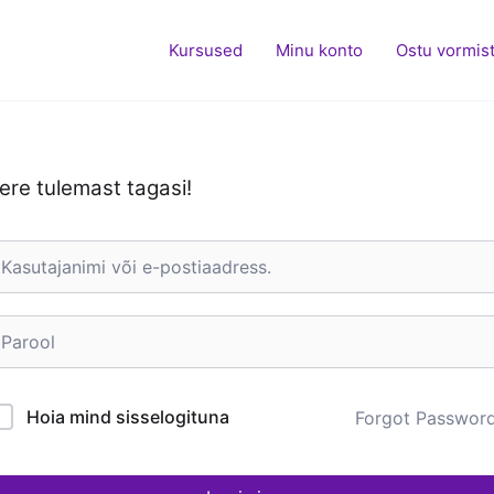
Kursused
Minu konto
Ostu vormis
ere tulemast tagasi!
Hoia mind sisselogituna
Forgot Passwor