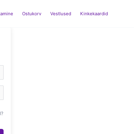
tamine
Ostukorv
Vestlused
Kinkekaardid
d?