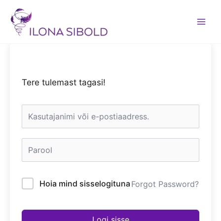
Skip
to
content
Tere tulemast tagasi!
Hoia mind sisselogituna
Forgot Password?
Logi sisse