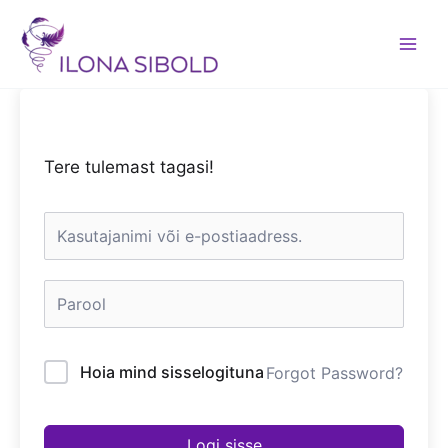
Skip
to
content
Tere tulemast tagasi!
Hoia mind sisselogituna
Forgot Password?
Logi sisse