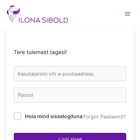
Skip
to
content
Tere tulemast tagasi!
Hoia mind sisselogituna
Forgot Password?
Logi sisse