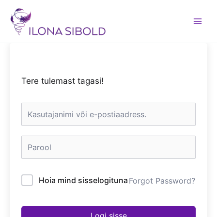
Skip
to
content
Tere tulemast tagasi!
Hoia mind sisselogituna
Forgot Password?
Logi sisse