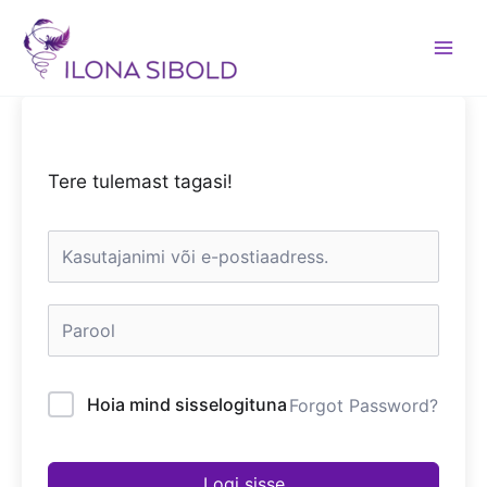
Skip
to
content
Tere tulemast tagasi!
Hoia mind sisselogituna
Forgot Password?
Logi sisse