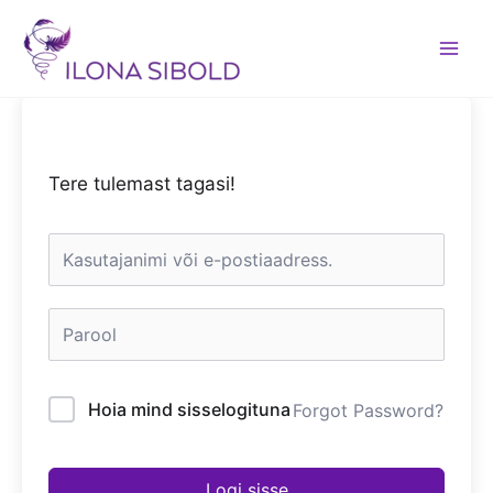
Skip
to
content
Tere tulemast tagasi!
Hoia mind sisselogituna
Forgot Password?
Logi sisse