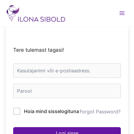
Skip
to
content
Tere tulemast tagasi!
Hoia mind sisselogituna
Forgot Password?
Logi sisse