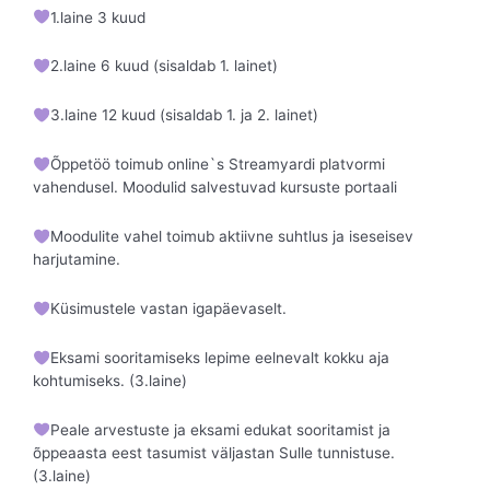
1.laine 3 kuud
2.laine 6 kuud (sisaldab 1. lainet)
3.laine 12 kuud (sisaldab 1. ja 2. lainet)
Õppetöö toimub online`s Streamyardi platvormi
vahendusel. Moodulid salvestuvad kursuste portaali
Moodulite vahel toimub aktiivne suhtlus ja iseseisev
harjutamine.
Küsimustele vastan igapäevaselt.
Eksami sooritamiseks lepime eelnevalt kokku aja
kohtumiseks. (3.laine)
Peale arvestuste ja eksami edukat sooritamist ja
õppeaasta eest tasumist väljastan Sulle tunnistuse.
(3.laine)