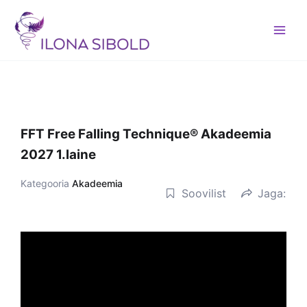
Skip
to
content
FFT Free Falling Technique® Akadeemia
2027 1.laine
Kategooria
Akadeemia
Soovilist
Jaga: