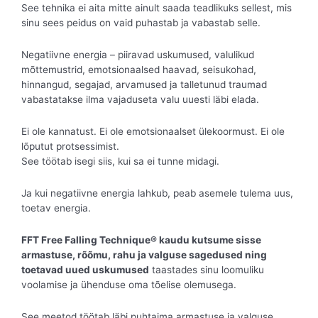
See tehnika ei aita mitte ainult saada teadlikuks sellest, mis
sinu sees peidus on vaid puhastab ja vabastab selle.
Negatiivne energia – piiravad uskumused, valulikud
mõttemustrid, emotsionaalsed haavad, seisukohad,
hinnangud, segajad, arvamused ja talletunud traumad
vabastatakse ilma vajaduseta valu uuesti läbi elada.
Ei ole kannatust. Ei ole emotsionaalset ülekoormust. Ei ole
lõputut protsessimist.
See töötab isegi siis, kui sa ei tunne midagi.
Ja kui negatiivne energia lahkub, peab asemele tulema uus,
toetav energia.
FFT Free Falling Technique® kaudu kutsume sisse
armastuse, rõõmu, rahu ja valguse sagedused ning
toetavad uued uskumused
taastades sinu loomuliku
voolamise ja ühenduse oma tõelise olemusega.
See meetod töötab läbi puhtaima armastuse ja valguse