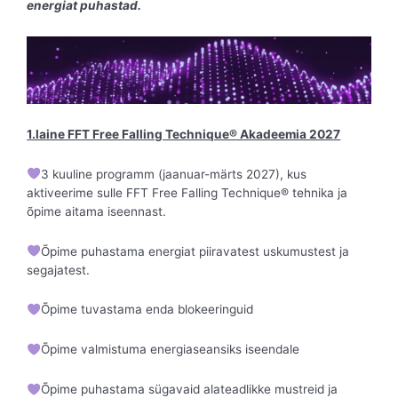
energiat puhastad.
1.laine FFT Free Falling Technique® Akadeemia 2027
3 kuuline programm (jaanuar-märts 2027), kus
aktiveerime sulle FFT Free Falling Technique® tehnika ja
õpime aitama iseennast.
Õpime puhastama energiat piiravatest uskumustest ja
segajatest.
Õpime tuvastama enda blokeeringuid
Õpime valmistuma energiaseansiks iseendale
Õpime puhastama sügavaid alateadlikke mustreid ja