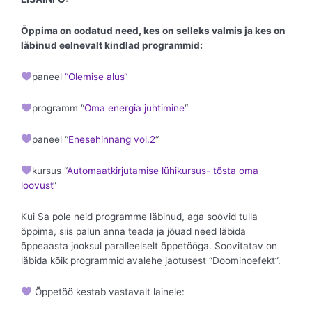
Õppima on oodatud need, kes on selleks valmis ja kes on
läbinud eelnevalt kindlad programmid:
paneel
“Olemise alus“
programm “
Oma energia juhtimine
“
paneel “
Enesehinnang vol.2
“
kursus “
Automaatkirjutamise lühikursus- tõsta oma
loovust
“
Kui Sa pole neid programme läbinud, aga soovid tulla
õppima, siis palun anna teada ja jõuad need läbida
õppeaasta jooksul paralleelselt õppetööga. Soovitatav on
läbida kõik programmid avalehe jaotusest “Doominoefekt”.
Õppetöö kestab vastavalt lainele: