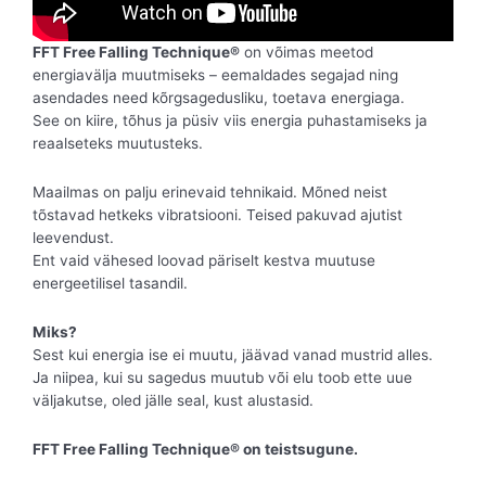
FFT Free Falling Technique®
on võimas meetod
energiavälja muutmiseks – eemaldades segajad ning
asendades need kõrgsagedusliku, toetava energiaga.
See on kiire, tõhus ja püsiv viis energia puhastamiseks ja
reaalseteks muutusteks.
Maailmas on palju erinevaid tehnikaid. Mõned neist
tõstavad hetkeks vibratsiooni. Teised pakuvad ajutist
leevendust.
Ent vaid vähesed loovad päriselt kestva muutuse
energeetilisel tasandil.
Miks?
Sest kui energia ise ei muutu, jäävad vanad mustrid alles.
Ja niipea, kui su sagedus muutub või elu toob ette uue
väljakutse, oled jälle seal, kust alustasid.
FFT Free Falling Technique® on teistsugune.