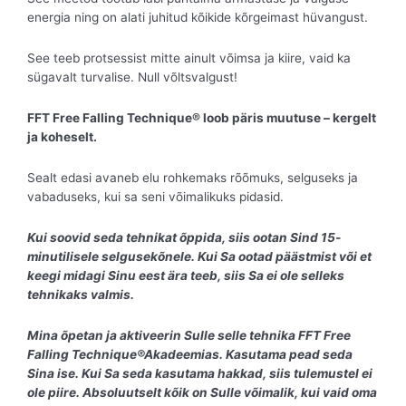
energia ning on alati juhitud kõikide kõrgeimast hüvangust.
See teeb protsessist mitte ainult võimsa ja kiire, vaid ka
sügavalt turvalise. Null võltsvalgust!
FFT Free Falling Technique® loob päris muutuse – kergelt
ja koheselt.
Sealt edasi avaneb elu rohkemaks rõõmuks, selguseks ja
vabaduseks, kui sa seni võimalikuks pidasid.
Kui soovid seda tehnikat õppida, siis ootan Sind 15-
minutilisele selgusekõnele. Kui Sa ootad päästmist või et
keegi midagi Sinu eest ära teeb, siis Sa ei ole selleks
tehnikaks valmis.
Mina õpetan ja aktiveerin Sulle selle tehnika FFT Free
Falling Technique®Akadeemias. Kasutama pead seda
Sina ise. Kui Sa seda kasutama hakkad, siis tulemustel ei
ole piire. Absoluutselt kõik on Sulle võimalik, kui vaid oma