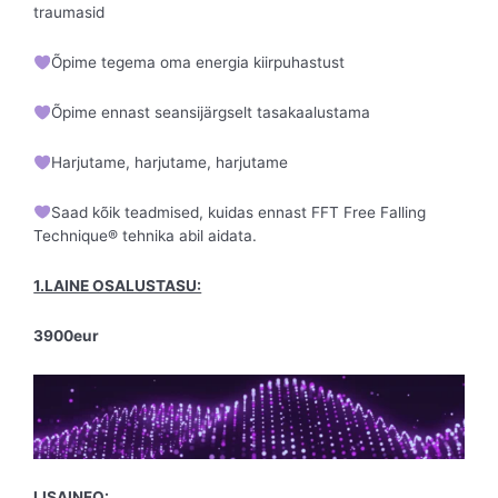
traumasid
Õpime tegema oma energia kiirpuhastust
Õpime ennast seansijärgselt tasakaalustama
Harjutame, harjutame, harjutame
Saad kõik teadmised, kuidas ennast FFT Free Falling
Technique® tehnika abil aidata.
1.LAINE OSALUSTASU:
3900eur
LISAINFO: