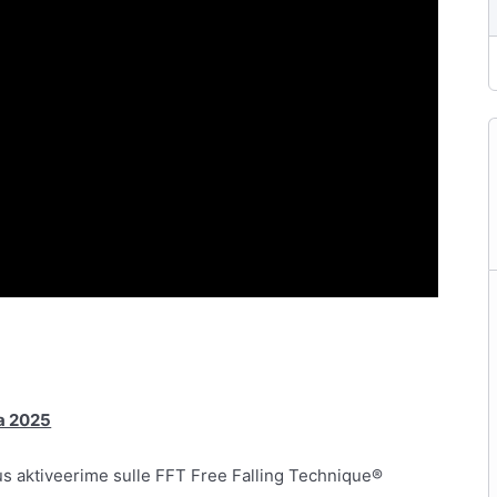
ia 2025
s aktiveerime sulle FFT Free Falling Technique®