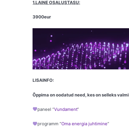
1.LAINE OSALUSTASU:
3900eur
LISAINFO:
Õppima on oodatud need, kes on selleks valmi
paneel “
Vundament
“
programm “
Oma energia juhtimine
“