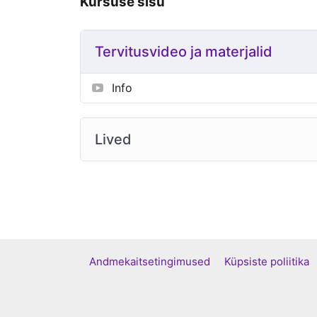
Kursuse sisu
Tervitusvideo ja materjalid
Info
Lived
Andmekaitsetingimused
Küpsiste poliiti