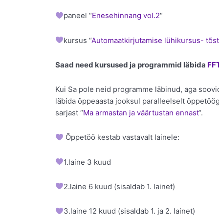
paneel “
Enesehinnang vol.2
“
kursus “
Automaatkirjutamise lühikursus- tõs
Saad need kursused ja programmid läbida
FFT
Kui Sa pole neid programme läbinud, aga soovid
läbida õppeaasta jooksul paralleelselt õppetöö
sarjast “
Ma armastan ja väärtustan ennast
“.
Õppetöö kestab vastavalt lainele:
1.laine 3 kuud
2.laine 6 kuud (sisaldab 1. lainet)
3.laine 12 kuud (sisaldab 1. ja 2. lainet)