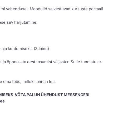
mi vahendusel. Moodulid salvestuvad kursuste portaali
seseisev harjutamine.
aja kohtumiseks. (3.laine)
 ja õppeaasta eest tasumist väljastan Sulle tunnistuse.
e oma töös, milleks annan loa.
AMISEKS
VÕTA PALUN ÜHENDUST MESSENGERI
.ee