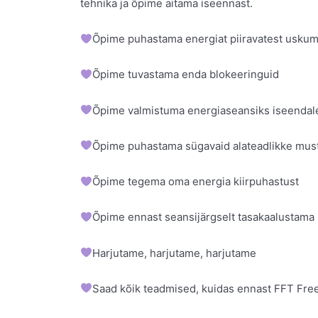
tehnika ja õpime aitama iseennast.
Õpime puhastama energiat piiravatest uskumu
Õpime tuvastama enda blokeeringuid
Õpime valmistuma energiaseansiks iseendal
Õpime puhastama sügavaid alateadlikke must
Õpime tegema oma energia kiirpuhastust
Õpime ennast seansijärgselt tasakaalustama
Harjutame, harjutame, harjutame
Saad kõik teadmised, kuidas ennast FFT Free 