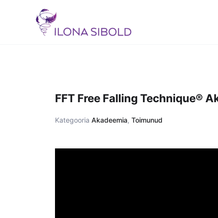
Skip
to
content
FFT Free Falling Technique® Ak
Kategooria
Akadeemia
,
Toimunud