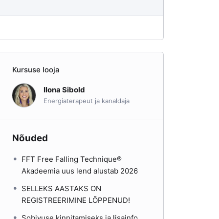
Kursuse looja
Ilona Sibold
Energiaterapeut ja kanaldaja
Nõuded
FFT Free Falling Technique®
Akadeemia uus lend alustab 2026
SELLEKS AASTAKS ON
REGISTREERIMINE LÕPPENUD!
Sobivuse kinnitamiseks ja lisainfo