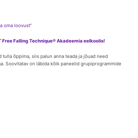
ta oma loovust
“
 Free Falling Technique® Akadeemia eelkoolis
!
 tulla õppima, siis palun anna teada ja jõuad need
ga. Soovitatav on läbida kõik paneelid grupiprogrammide