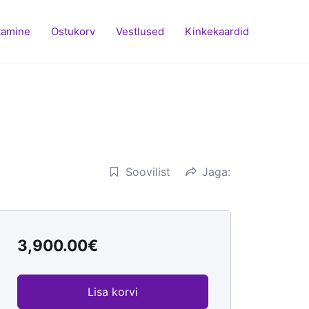
tamine
Ostukorv
Vestlused
Kinkekaardid
Soovilist
Jaga:
3,900.00
€
Lisa korvi