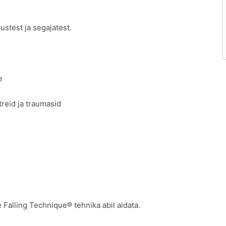
stest ja segajatest.
e
reid ja traumasid
Falling Technique® tehnika abil aidata.