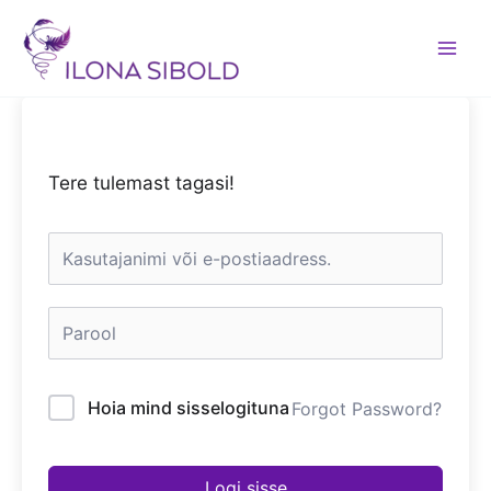
Skip
to
content
Tere tulemast tagasi!
Hoia mind sisselogituna
Forgot Password?
Logi sisse