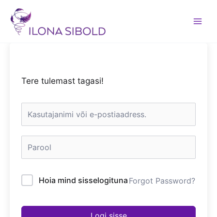
Skip
to
content
Tere tulemast tagasi!
Hoia mind sisselogituna
Forgot Password?
Logi sisse