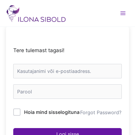
Skip
to
content
Tere tulemast tagasi!
Hoia mind sisselogituna
Forgot Password?
Logi sisse