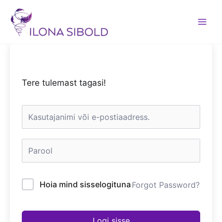
Skip
to
content
Tere tulemast tagasi!
Hoia mind sisselogituna
Forgot Password?
Logi sisse