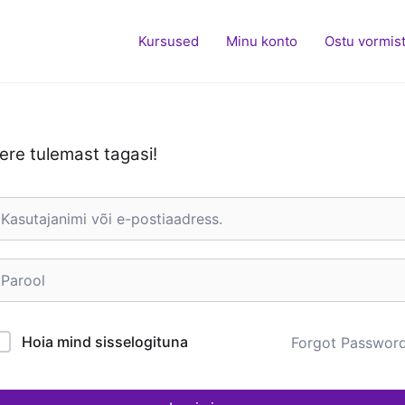
Kursused
Minu konto
Ostu vormis
ere tulemast tagasi!
Hoia mind sisselogituna
Forgot Passwor