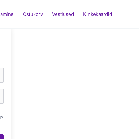
tamine
Ostukorv
Vestlused
Kinkekaardid
d?