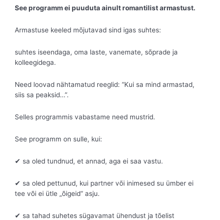
See programm ei puuduta ainult romantilist armastust.
Armastuse keeled mõjutavad sind igas suhtes:
suhtes iseendaga, oma laste, vanemate, sõprade ja
kolleegidega.
Need loovad nähtamatud reeglid: “Kui sa mind armastad,
siis sa peaksid…”.
Selles programmis vabastame need mustrid.
See programm on sulle, kui:
✔ sa oled tundnud, et annad, aga ei saa vastu.
✔ sa oled pettunud, kui partner või inimesed su ümber ei
tee või ei ütle „õigeid“ asju.
✔ sa tahad suhetes sügavamat ühendust ja tõelist