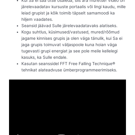
Kui Sa ei saa otse osaleda, siis ära muretse! Video on
järelevaadatav kursuste portaalis või lingi kaudu, mille
leiad grupist ja kõik toimib täpselt samamoodi ka
hiljem vaadates.
Seansid jäävad Sulle järelevaadatavaks alatiseks.
Kogu suhtlus, küsimused/vastused, mured/rõõmud
jagame kinnises grupis ja olen väga tänulik, kui Sa ei
jaga grupis toimuvat väljaspoole kuna hoian väga
tugevasti grupi energiat ja see pole meile kellelegi
kasuks, ka Sulle endale.
Kasutan seanssidel FFT Free Falling Technique®
tehnikat alateadvuse ümberprogrammeerimiseks.