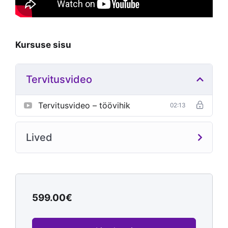
Kursuse sisu
Tervitusvideo
Tervitusvideo – töövihik
02:13
Lived
599.00
€