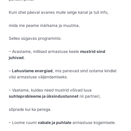
Kuni ühel päeval avanes mulle selge kanal ja tuli info,
mida me peame märkama ja muutma.
Selles sügavas programmis:
– Avastame, millised armastuse keele
mustrid sind
juhivad
.
–
Lahustame energiad
, mis panevad sind ootama kindlat
viisi armastuse väljendamiseks.
– Vaatame, kuidas need mustrid võivad luua
suhteprobleeme ja üksindustunnet
nii partneri,
sõprade kui ka perega.
– Loome ruumi
vabale ja puhtale
armastuse kogemisele.