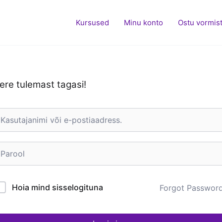
Kursused
Minu konto
Ostu vormis
ere tulemast tagasi!
Hoia mind sisselogituna
Forgot Passwor