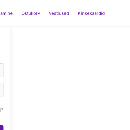
tamine
Ostukorv
Vestlused
Kinkekaardid
d?